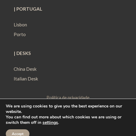
| PORTUGAL
Lisbon
Porto
| DESKS
China Desk
Italian Desk
Política de privacidade
We are using cookies to give you the best experience on our
Política de Proteção de Dados
website.
Política de Cookies
You can find out more about which cookies we are using or
switch them off in
settings
.
Contact
|
Work with us
|
Ethical Channel
Accept