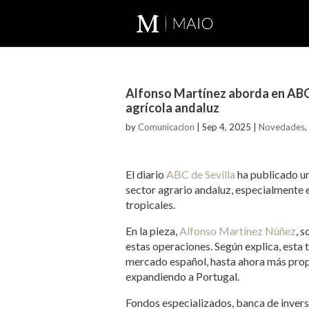
Alfonso Martínez aborda en ABC d
agrícola andaluz
by
Comunicacion
|
Sep 4, 2025
|
Novedades
,
El diario
ABC de Sevilla
ha publicado un 
sector agrario andaluz, especialmente en
tropicales.
En la pieza,
Alfonso Martínez Núñez
, 
estas operaciones. Según explica, esta
mercado español, hasta ahora más prop
expandiendo a Portugal.
Fondos especializados, banca de inversi