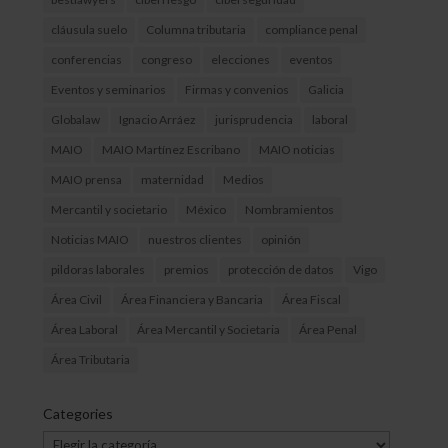
cláusula suelo
Columna tributaria
compliance penal
conferencias
congreso
elecciones
eventos
Eventos y seminarios
Firmas y convenios
Galicia
Globalaw
Ignacio Arráez
jurisprudencia
laboral
MAIO
MAIO Martínez Escribano
MAIO noticias
MAIO prensa
maternidad
Medios
Mercantil y societario
México
Nombramientos
Noticias MAIO
nuestros clientes
opinión
pildoras laborales
premios
protección de datos
Vigo
Área Civil
Área Financiera y Bancaria
Área Fiscal
Área Laboral
Área Mercantil y Societaria
Área Penal
Área Tributaria
Categories
Categories