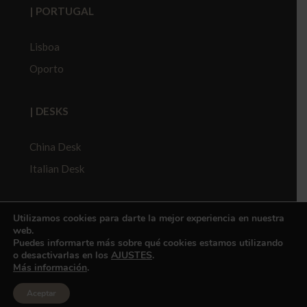
| PORTUGAL
Lisboa
Oporto
| DESKS
China Desk
Italian Desk
Política de privacidad
Utilizamos cookies para darte la mejor experiencia en nuestra
web.
Política de Protección de Datos
Puedes informarte más sobre qué cookies estamos utilizando
Política de Cookies
o desactivarlas en los
AJUSTES
.
Más información
.
Contacto
|
Trabaja con nosotros
|
Canal de Ética
Aceptar