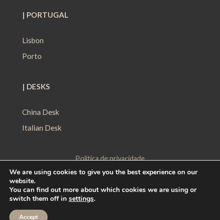
| PORTUGAL
Lisbon
Porto
| DESKS
China Desk
Italian Desk
Política de privacidade
We are using cookies to give you the best experience on our
Política de Proteção de Dados
website.
Política de Cookies
You can find out more about which cookies we are using or
switch them off in
settings
.
Contact
|
Work with us
|
Ethical Channel
Accept