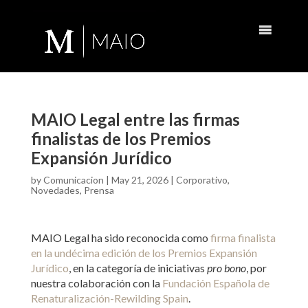
MAIO Legal entre las firmas
finalistas de los Premios
Expansión Jurídico
by
Comunicacion
|
May 21, 2026
|
Corporativo
,
Novedades
,
Prensa
MAIO Legal ha sido reconocida como
firma finalista
en la undécima edición de los Premios Expansión
Jurídico
, en la categoría de iniciativas
pro bono
, por
nuestra colaboración con la
Fundación Española de
Renaturalización-Rewilding Spain
.