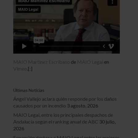
MAIO Martinez Escribano
de
MAIO Legal
en
Vimeo
.[:]
Últimas Noticias
Ángel Vallejo aclara quién responde por los daños
causados por un incendio
3 agosto, 2026
MAIO Legal, entre los principales despachos de
Andalucía según el ranking anual de ABC
30 julio,
2026
Expansión destaca a MAIO Legal entre las mejores