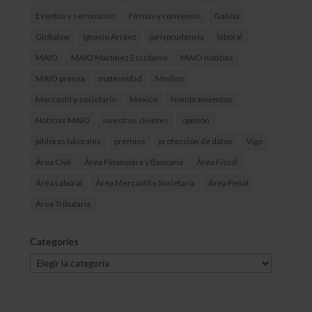
Eventos y seminarios
Firmas y convenios
Galicia
Globalaw
Ignacio Arráez
jurisprudencia
laboral
MAIO
MAIO Martínez Escribano
MAIO noticias
MAIO prensa
maternidad
Medios
Mercantil y societario
México
Nombramientos
Noticias MAIO
nuestros clientes
opinión
pildoras laborales
premios
protección de datos
Vigo
Área Civil
Área Financiera y Bancaria
Área Fiscal
Área Laboral
Área Mercantil y Societaria
Área Penal
Área Tributaria
Categories
Categories