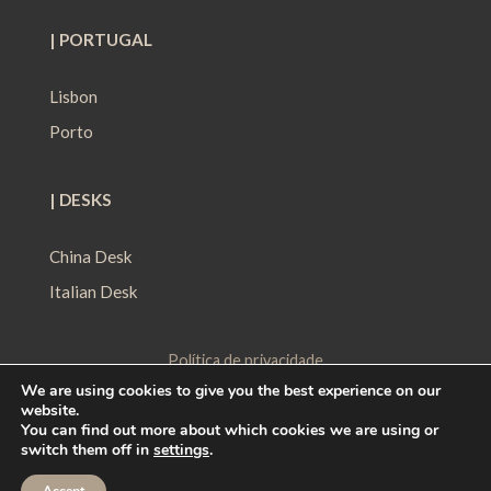
| PORTUGAL
Lisbon
Porto
| DESKS
China Desk
Italian Desk
Política de privacidade
We are using cookies to give you the best experience on our
Política de Proteção de Dados
website.
Política de Cookies
You can find out more about which cookies we are using or
switch them off in
settings
.
Contact
|
Work with us
|
Ethical Channel