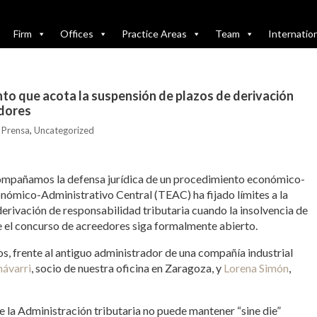
Firm
Offices
Practice Areas
Team
Internatio
o que acota la suspensión de plazos de derivación
edores
,
Prensa
,
Uncategorized
ompañamos la defensa jurídica de un procedimiento económico-
onómico-Administrativo Central (TEAC) ha fijado límites a la
derivación de responsabilidad tributaria cuando la insolvencia de
 el concurso de acreedores siga formalmente abierto.
s, frente al antiguo administrador de una compañía industrial
hávarri
, socio de nuestra oficina en Zaragoza, y
Lorena Simón
,
e la Administración tributaria no puede mantener “sine die”